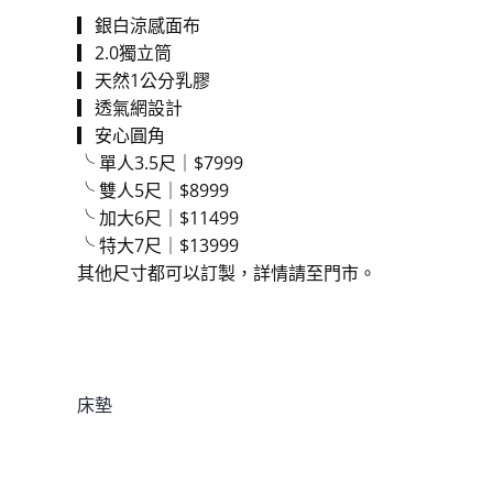
▎銀白涼感面布
▎2.0獨立筒
▎天然1公分乳膠
▎透氣網設計
▎安心圓角
╰ 單人3.5尺｜$7999
╰ 雙人5尺｜$8999
╰ 加大6尺｜$11499
╰ 特大7尺｜$13999
其他尺寸都可以訂製，詳情請至門市。
貨號:
silverywhite
分類:
床墊