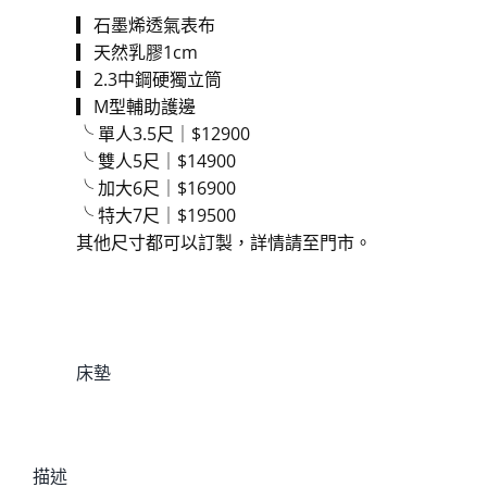
▎石墨烯透氣表布
▎天然乳膠1cm
▎2.3中鋼硬獨立筒
▎M型輔助護邊
╰ 單人3.5尺｜$12900
╰ 雙人5尺｜$14900
╰ 加大6尺｜$16900
╰ 特大7尺｜$19500
其他尺寸都可以訂製，詳情請至門市。
貨號:
blueelf
分類:
床墊
描述