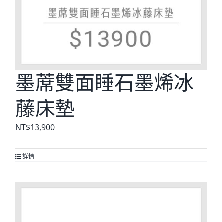
墨蓆雙面睡石墨烯冰
藤床墊
NT$
13,900
詳情