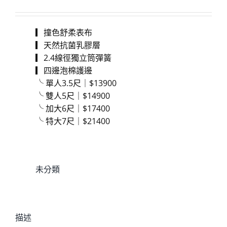
▎撞色舒柔表布
▎天然抗菌乳膠層
▎2.4線徑獨立筒彈簧
▎四邊泡棉護邊
╰ 單人3.5尺｜$13900
╰ 雙人5尺｜$14900
╰ 加大6尺｜$17400
╰ 特大7尺｜$21400
分類:
未分類
描述