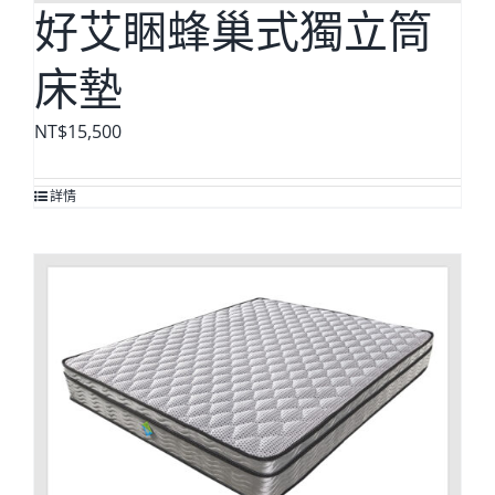
好艾睏蜂巢式獨立筒
床墊
NT$
15,500
詳情