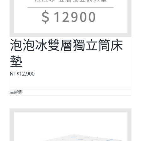
泡泡冰雙層獨立筒床
墊
NT$
12,900
詳情