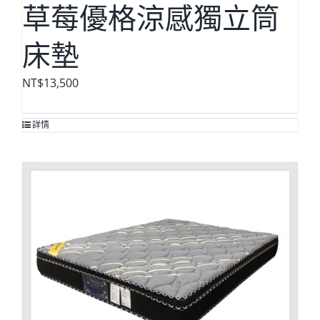
草莓優格涼感獨立筒
床墊
NT$
13,500
詳情