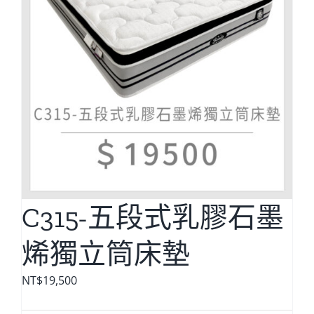
C315-五段式乳膠石墨
烯獨立筒床墊
NT$
19,500