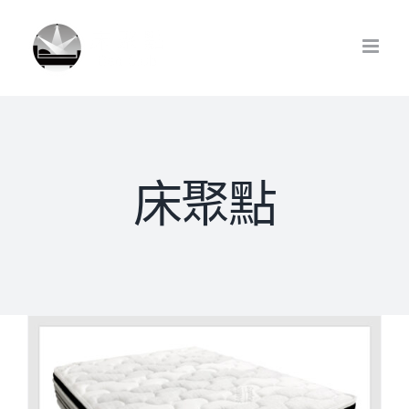
Skip
to
content
床聚點