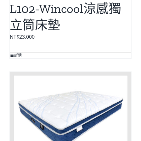
L102-Wincool涼感獨
立筒床墊
NT$
23,000
詳情