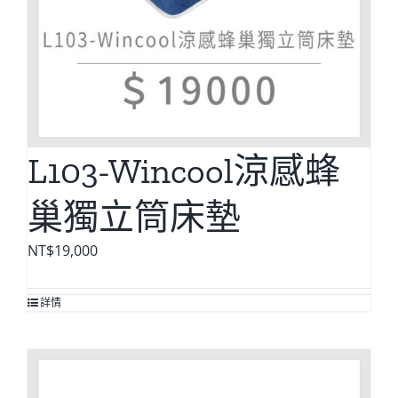
L103-Wincool涼感蜂
巢獨立筒床墊
NT$
19,000
詳情