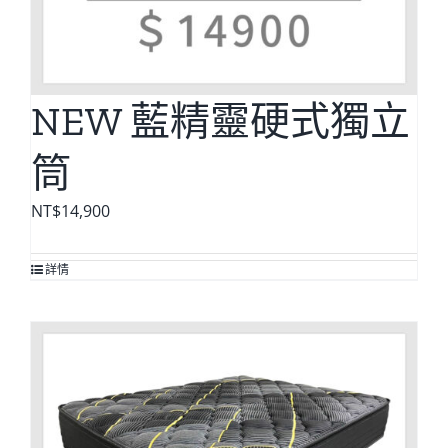
NEW 藍精靈硬式獨立
筒
NT$
14,900
詳情