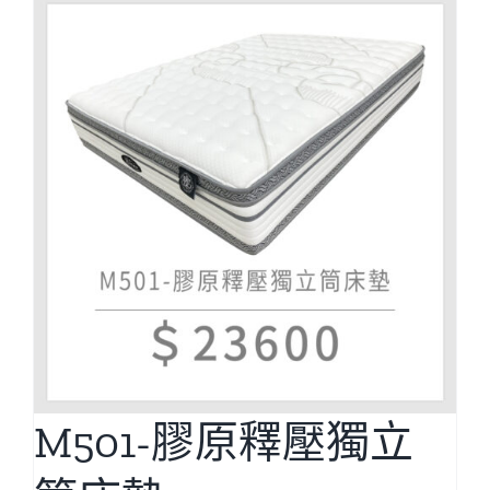
M501-膠原釋壓獨立