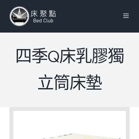
Skip
to
content
四季Q床乳膠獨
立筒床墊