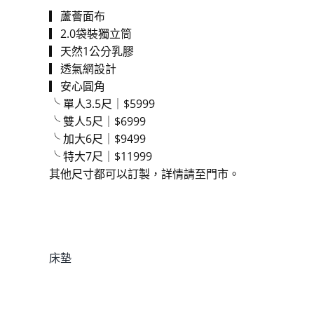
▎蘆薈面布
▎2.0袋裝獨立筒
▎天然1公分乳膠
▎透氣網設計
▎安心圓角
╰ 單人3.5尺｜$5999
╰ 雙人5尺｜$6999
╰ 加大6尺｜$9499
╰ 特大7尺｜$11999
其他尺寸都可以訂製，詳情請至門市。
貨號:
fourseasons
分類:
床墊